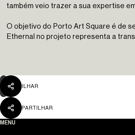
também veio trazer a sua expertise e
O objetivo do Porto Art Square é de se
Ethernal no projeto representa a tran
PARTILHAR
PARTILHAR
Ouro Valley - Pontos 
MENU