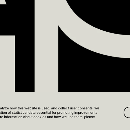
alyze how this website is used, and collect user consents. We
ection of statistical data essential for promoting improvements
tamento Modelo
more information about cookies and how we use them, please
S DIREITOS RESERVADOS.
VOLTAR AO INÍCIO