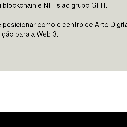
m blockchain e NFTs ao grupo GFH.
 posicionar como o centro de Arte Digita
sição para a Web 3.
de Referência