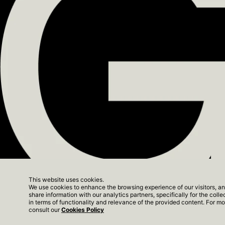
This website uses cookies.
We use cookies to enhance the browsing experience of our visitors, an
share information with our analytics partners, specifically for the coll
The Yard Next - Apar
in terms of functionality and relevance of the provided content. For 
consult our
Cookies Policy
TERMOS DE SERVIÇO
POLÍTICAS DE COOKIES
© 2026 GFH. TODOS O