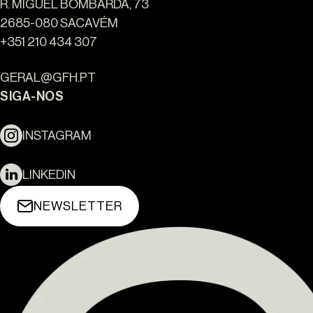
R. MIGUEL BOMBARDA, 73
2685-080 SACAVÉM
+351 210 434 307
GERAL@GFH.PT
SIGA-NOS
INSTAGRAM
LINKEDIN
NEWSLETTER