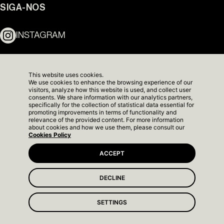
SIGA-NOS
INSTAGRAM
LINKEDIN
This website uses cookies.
We use cookies to enhance the browsing experience of our
NEWSLETTER
visitors, analyze how this website is used, and collect user
consents. We share information with our analytics partners,
specifically for the collection of statistical data essential for
promoting improvements in terms of functionality and
relevance of the provided content. For more information
about cookies and how we use them, please consult our
Cookies Policy
ACCEPT
DECLINE
The Yard Next -
SETTINGS
Apartamento Modelo
TERMOS DE SERVIÇO
© 2026 GFH. TODOS OS
VOLTAR
POLÍTICAS DE COOKIES
DIREITOS RESERVADOS.
AO INÍCIO