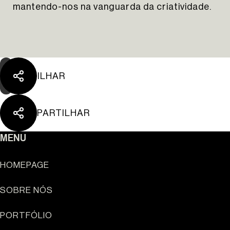
mantendo-nos na vanguarda da criatividade.
PARTILHAR
PARTILHAR
MENU
HOMEPAGE
SOBRE NÓS
Sun Cliffs Resort
PORTFÓLIO