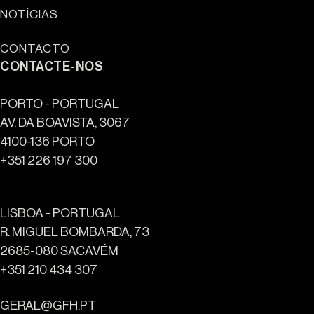
NOTÍCIAS
CONTACTO
CONTACTE-NOS
PORTO - PORTUGAL
AV. DA BOAVISTA, 3067
4100-136 PORTO
+351 226 197 300
LISBOA - PORTUGAL
R. MIGUEL BOMBARDA, 73
2685-080 SACAVÉM
Ouro Valley - Pontos de
+351 210 434 307
Referência
GERAL@GFH.PT