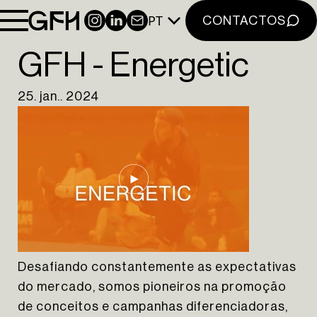
PT
INSTAGRAM
LINKEDIN
NEWSLETTER
CONTACTOS
GFH - Energetic
25. jan.. 2024
Desafiando constantemente as expectativas
do mercado, somos pioneiros na promoção
The Yard Tagus
de conceitos e campanhas diferenciadoras,