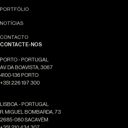
Sun Cliffs Resort
PORTFÓLIO
NOTÍCIAS
CONTACTO
CONTACTE-NOS
PORTO - PORTUGAL
AV. DA BOAVISTA, 3067
4100-136 PORTO
+351 226 197 300
LISBOA - PORTUGAL
R. MIGUEL BOMBARDA, 73
2685-080 SACAVÉM
+351 210 434 307