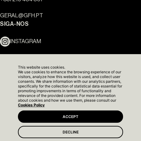
Ouro Valley - Pontos de
Referência
GERAL@GFH.PT
SIGA-NOS
INSTAGRAM
LINKEDIN
This website uses cookies.
We use cookies to enhance the browsing experience of our
NEWSLETTER
visitors, analyze how this website is used, and collect user
consents. We share information with our analytics partners,
specifically for the collection of statistical data essential for
promoting improvements in terms of functionality and
relevance of the provided content. For more information
about cookies and how we use them, please consult our
Cookies Policy
ACCEPT
DECLINE