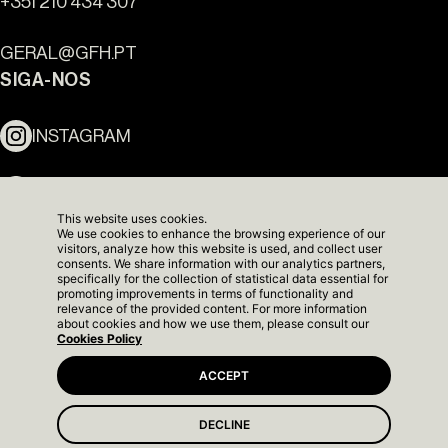
Ouro Valley - Pontos de
+351 210 434 307
Referência
GERAL@GFH.PT
SIGA-NOS
INSTAGRAM
LINKEDIN
This website uses cookies.
We use cookies to enhance the browsing experience of our
NEWSLETTER
visitors, analyze how this website is used, and collect user
consents. We share information with our analytics partners,
specifically for the collection of statistical data essential for
promoting improvements in terms of functionality and
relevance of the provided content. For more information
about cookies and how we use them, please consult our
Cookies Policy
ACCEPT
DECLINE