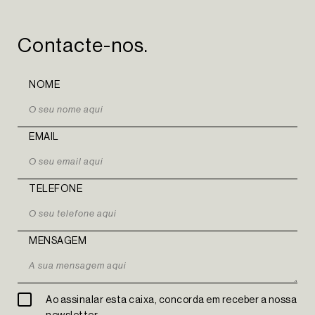
LINKEDIN
Contacte-nos.
EN
PT
NOME
EMAIL
TELEFONE
MENSAGEM
Ao assinalar esta caixa, concorda em receber a nossa