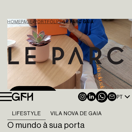
HOMEPAGE
PORTFÓLIO
LE PARC GAIA
PT
INSTAGRAM
LINKEDIN
NEWSL
VER VÍDEO
LIFESTYLE
VILA NOVA DE GAIA
O mundo à sua porta