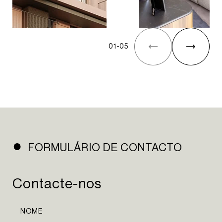
01
-
05
HOMEPAGE
SOBRE NÓS
PORTFÓLIO
NOTÍCIAS
CONTACTOS
NEWSLETTER
FORMULÁRIO DE CONTACTO
INSTAGRAM
Contacte-nos
LINKEDIN
EN
PT
NOME