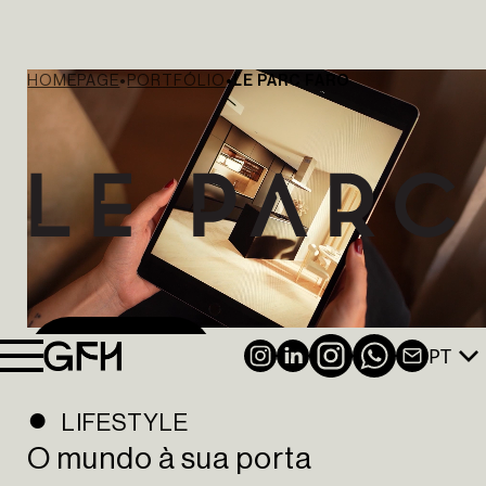
HOMEPAGE
PORTFÓLIO
LE PARC FARO
PT
INSTAGRAM
LINKEDIN
NEWSL
VER VÍDEO
LIFESTYLE
O mundo à sua porta