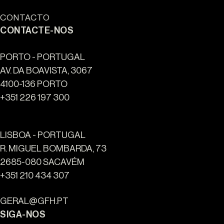
CONTACTO
CONTACTE-NOS
PORTO - PORTUGAL
AV. DA BOAVISTA, 3067
4100-136 PORTO
+351 226 197 300
LISBOA - PORTUGAL
R. MIGUEL BOMBARDA, 73
2685-080 SACAVÉM
Ouro Valley - Pontos de
+351 210 434 307
Referência
GERAL@GFH.PT
SIGA-NOS