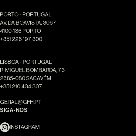
PORTO - PORTUGAL
AV. DA BOAVISTA, 3067
4100-136 PORTO
+351 226 197 300
LISBOA - PORTUGAL
R. MIGUEL BOMBARDA, 73
2685-080 SACAVÉM
Ouro Valley - Pontos de
+351 210 434 307
Referência
GERAL@GFH.PT
SIGA-NOS
INSTAGRAM