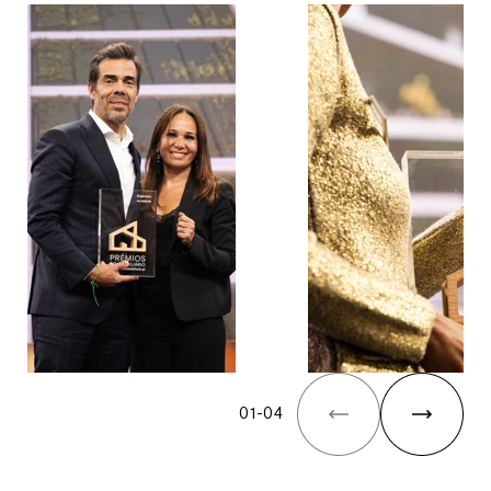
The Yard Tagus
01
-
04