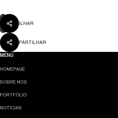
PARTILHAR
PARTILHAR
MENU
HOMEPAGE
SOBRE NÓS
Sun Cliffs Resort
PORTFÓLIO
NOTÍCIAS