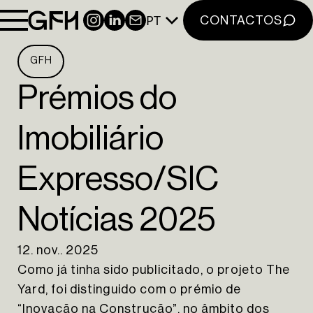
PT
INSTAGRAM
LINKEDIN
NEWSLETTER
CONTACTOS
GFH
Prémios do
Imobiliário
Expresso/SIC
Notícias 2025
12. nov.. 2025
Como já tinha sido publicitado, o projeto The
Yard, foi distinguido com o prémio de
“Inovação na Construção”, no âmbito dos