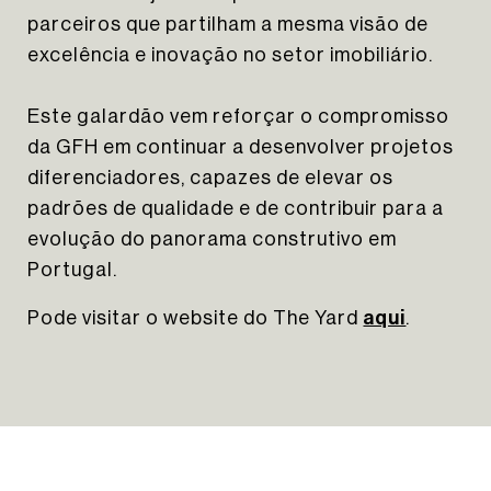
parceiros que partilham a mesma visão de
excelência e inovação no setor imobiliário.
Este galardão vem reforçar o compromisso
HOMEPAGE
da GFH em continuar a desenvolver projetos
SOBRE NÓS
diferenciadores, capazes de elevar os
PORTFÓLIO
padrões de qualidade e de contribuir para a
NOTÍCIAS
evolução do panorama construtivo em
CONTACTOS
Portugal.
NEWSLETTER
Pode visitar o website do The Yard
aqui
.
INSTAGRAM
LINKEDIN
EN
PT