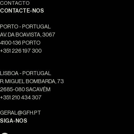
CONTACTO
CONTACTE-NOS
PORTO - PORTUGAL
AV. DA BOAVISTA, 3067
4100-136 PORTO
+351 226 197 300
LISBOA - PORTUGAL
R. MIGUEL BOMBARDA, 73
2685-080 SACAVÉM
Ouro Valley - Pontos de
+351 210 434 307
Referência
GERAL@GFH.PT
SIGA-NOS