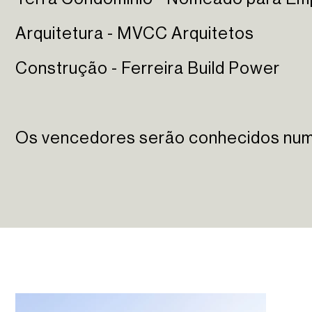
Sun Cliffs Resort
Arquitetura - MVCC Arquitetos
Construção - Ferreira Build Power
Os vencedores serão conhecidos numa c