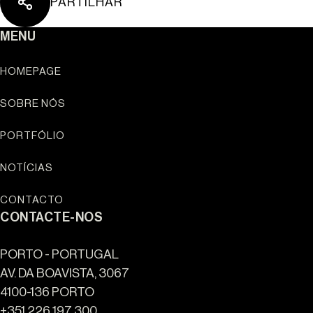
PARTILHAR
Ouro Valley - Pontos 
MENU
HOMEPAGE
SOBRE NÓS
PORTFÓLIO
NOTÍCIAS
CONTACTO
CONTACTE-NOS
PORTO - PORTUGAL
AV. DA BOAVISTA, 3067
4100-136 PORTO
+351 226 197 300