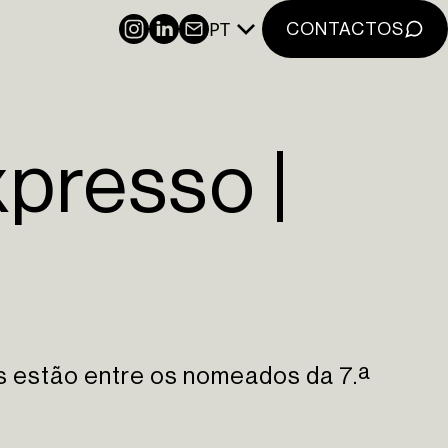
PT
INSTAGRAM
LINKEDIN
NEWSLETTER
CONTACTOS
xpresso |
 estão entre os nomeados da 7.ª