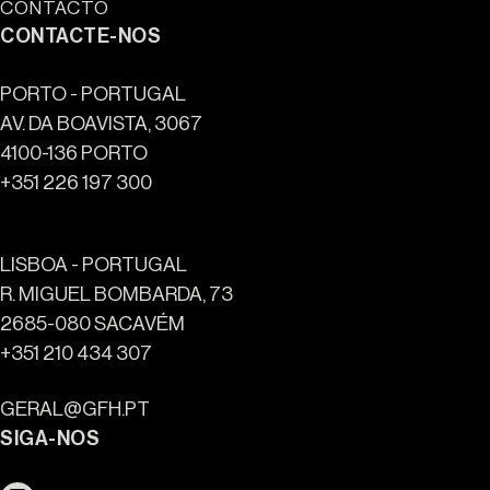
CONTACTO
CONTACTE-NOS
PORTO - PORTUGAL
AV. DA BOAVISTA, 3067
4100-136 PORTO
+351 226 197 300
LISBOA - PORTUGAL
R. MIGUEL BOMBARDA, 73
2685-080 SACAVÉM
Ouro Valley - Pontos de
+351 210 434 307
Referência
GERAL@GFH.PT
SIGA-NOS