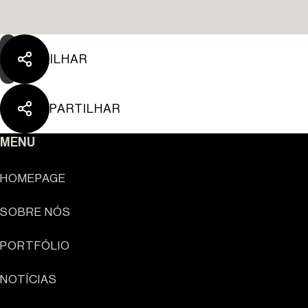
PARTILHAR
PARTILHAR
MENU
HOMEPAGE
SOBRE NÓS
Sun Cliffs Resort
PORTFÓLIO
NOTÍCIAS