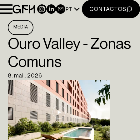
NOTÍCIAS
PT
INSTAGRAM
LINKEDIN
NEWSLETTER
CONTACTOS
CONTACTOS
NEWSLETTER
MEDIA
INSTAGRAM
Ouro Valley - Zonas
LINKEDIN
Comuns
EN
PT
8. mai.. 2026