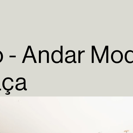
o - Andar Mo
aça