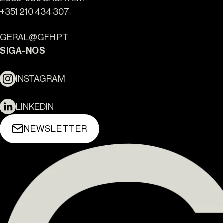
+351 210 434 307
GERAL@GFH.PT
SIGA-NOS
INSTAGRAM
LINKEDIN
NEWSLETTER