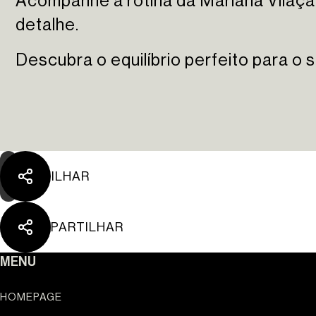
Acompanhe a rotina da Mariana Vilaça
detalhe.
Descubra o equilíbrio perfeito para o s
PARTILHAR
PARTILHAR
Ouro Valley - Pontos 
MENU
HOMEPAGE