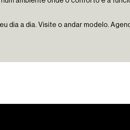
 num ambiente onde o conforto e a func
eu dia a dia. Visite o andar modelo. Agen
de Referência