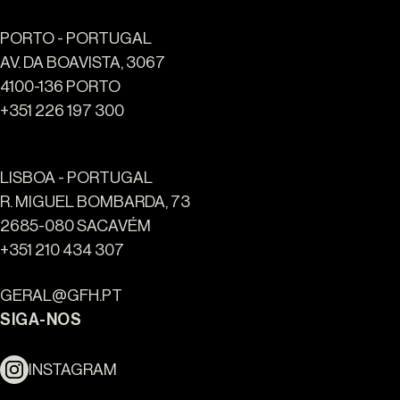
PORTO - PORTUGAL
AV. DA BOAVISTA, 3067
4100-136 PORTO
+351 226 197 300
LISBOA - PORTUGAL
R. MIGUEL BOMBARDA, 73
2685-080 SACAVÉM
Ouro Valley - Pontos de
+351 210 434 307
Referência
GERAL@GFH.PT
SIGA-NOS
INSTAGRAM