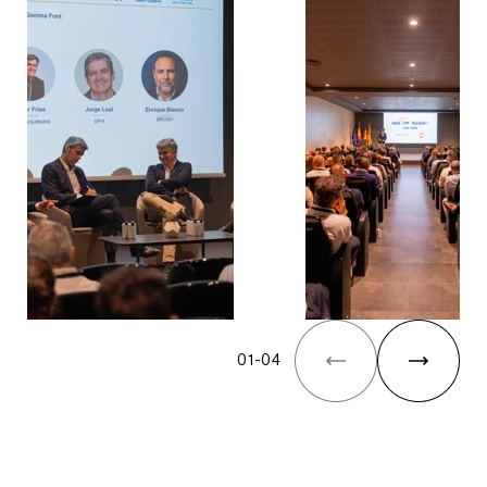
The Yard Tagus
01
-
04